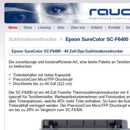
Menu
|
Shop
|
Leasing
|
Jobs
|
Über uns
|
Anfahrt
|
Kontakt
|
I
Sublimationsdrucker >
Epson SureColor SC-F6400
Epson SureColor SC-F6400 - 44 Zoll-Dye-Sublimationsdrucker
Die zuverlässige und kosteneffiziente Art, eine breite Palette an Textili
zu bedrucken.
Tintenbehälter mit hoher Kapazität
PrecisionCore MicroTFP-Druckkopf
Druckbreite bis zu 44 Zoll (112 cm)
Der SC-F6400 ist ein 44-Zoll-Transfer Thermosublimationsdrucker mit 4
speziell für Textilhersteller, Werbeartikelunternehmen und Fotostudios en
über Tintenpatronen, welche 45% mehr Tinte enthalten. So kann die Aus
Tintenabfall verringert werden. Der PrecisionCore MicroTFP-Druckkopf e
um bis zu 20% im Vergleich zum SC-F6300.