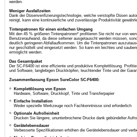
werden.
Weniger Ausfallzeiten
Dank der Düsenverifizierungstechnologie, welche verstopfte Düsen aut
reinigt, kann eine kontinuierliche und zuverlässige Produktivität gewährl
Tintenpatronen für einen einfachen Umgang
Mit den 45 % größeren Tintenpatronen* profitieren Sie nicht nur von wen
Benutzeraufwand, da diese seltener ausgetauscht werden müssen, son
deutlich geringeren Abfallaufkommen. Um die Tintenpatronen auszutau
nur geschüttelt und eingesetzt werden. So kann ein leichtes und saube
ermöglicht werden.
Das Gesamtpaket
Der SC-F6400 ist eine effiziente und produktive Komplettlösung. Profiti
und Software, langlebigen Druckköpfen, leuchtender Tinte und der Garan
Zusammenfassung Epson SureColor SC-F6400:
Komplettlösung von Epson
Hardware, Software, Druckkopf, Tinte und Transferpapier
Einfache Installation
Weder spezielle Werkzeuge noch Fachkenntnisse sind erforderlich
Optionale Aufrolleinheit
Drucken Sie längere, ununterbrochene Drucke dank gebündelter Aufrol
Gerätelebensdauer
Verbesserte Spezifikationen erhöhen die Gerätelebensdauer und ver