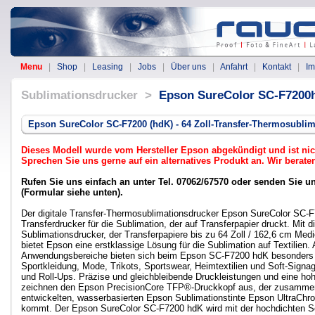
Menu
|
Shop
|
Leasing
|
Jobs
|
Über uns
|
Anfahrt
|
Kontakt
|
I
Sublimationsdrucker >
Epson SureColor SC-F7200
Epson SureColor SC-F7200 (hdK) - 64 Zoll-Transfer-Thermosubli
Dieses Modell wurde vom Hersteller Epson abgekündigt und ist nich
Sprechen Sie uns gerne auf ein alternatives Produkt an. Wir berate
Rufen Sie uns einfach an unter Tel. 07062/67570 oder senden Sie u
(Formular siehe unten).
Der digitale Transfer-Thermosublimationsdrucker Epson SureColor SC-F
Transferdrucker für die Sublimation, der auf Transferpapier druckt. Mit 
Sublimationsdrucker, der Transferpapiere bis zu 64 Zoll / 162,6 cm Medie
bietet Epson eine erstklassige Lösung für die Sublimation auf Textilien. 
Anwendungsbereiche bieten sich beim Epson SC-F7200 hdK besonders d
Sportkleidung, Mode, Trikots, Sportswear, Heimtextilien und Soft-Sign
und Roll-Ups. Präzise und gleichbleibende Druckleistungen und eine h
zeichnen den Epson PrecisionCore TFP®-Druckkopf aus, der zusammen
entwickelten, wasserbasierten Epson Sublimationstinte Epson UltraCh
kommt. Der Epson SureColor SC-F7200 hdK wird mit der hochdichten Sc