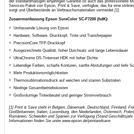
der standardmäßigen einjährigen Garantie ist auch das professionelle M
Services-Paket von Epson, Print & Save, verfügbar, das für eine strikte
sorgt und Überbestände an Verbrauchsmaterialien vermeidet
[1]
.
Zusammenfassung Epson SureColor SC-F7200 (hdK):
Umfassende Lösung von Epson
Hardware, Software, Druckkopf, Tinte und Transferpapier
PrecisionCore TFP-Druckkopf
Ausgezeichnete Qualität, hoher Durchsatz und lange Lebensdauer
UltraChrome DS-Tintenset HDK mit hoher Dichte
Lebendige Farben, scharfe Konturen, sanfte Abstufungen und tiefe S
Mehr Produktionsmöglichkeiten
Thermosublimationsdruck auf weichen und starren Substraten
Niedrige Gesamtbetriebskosten
Großvolumige Tintenbeutel und geringer Stromverbrauch
[1] Print & Save steht in Belgien, Dänemark, Deutschland, Finnland, Fra
Großbritannien, Italien, Luxemburg, den Niederlanden, Österreich, Polen
Rumänien, Schweden und Spanien zur Verfügung (Stand Geschäftsjahr 
Informationen finden Sie unter www.epson.de/printandsave.