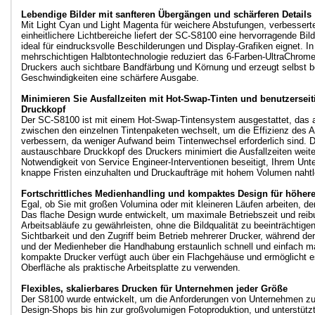
Lebendige Bilder mit sanfteren Übergängen und schärferen Details
Mit Light Cyan und Light Magenta für weichere Abstufungen, verbessert
einheitlichere Lichtbereiche liefert der SC-S8100 eine hervorragende Bildq
ideal für eindrucksvolle Beschilderungen und Display-Grafiken eignet. I
mehrschichtigen Halbtontechnologie reduziert das 6-Farben-UltraChrom
Druckers auch sichtbare Bandfärbung und Körnung und erzeugt selbst b
Geschwindigkeiten eine schärfere Ausgabe.
Minimieren Sie Ausfallzeiten mit Hot-Swap-Tinten und benutzersei
Druckkopf
Der SC-S8100 ist mit einem Hot-Swap-Tintensystem ausgestattet, das 
zwischen den einzelnen Tintenpaketen wechselt, um die Effizienz des A
verbessern, da weniger Aufwand beim Tintenwechsel erforderlich sind.
austauschbare Druckkopf des Druckers minimiert die Ausfallzeiten weite
Notwendigkeit von Service Engineer-Interventionen beseitigt, Ihrem Unte
knappe Fristen einzuhalten und Druckaufträge mit hohem Volumen nahtl
Fortschrittliches Medienhandling und kompaktes Design für höhere
Egal, ob Sie mit großen Volumina oder mit kleineren Läufen arbeiten, de
Das flache Design wurde entwickelt, um maximale Betriebszeit und reib
Arbeitsabläufe zu gewährleisten, ohne die Bildqualität zu beeinträchtige
Sichtbarkeit und den Zugriff beim Betrieb mehrerer Drucker, während de
und der Medienheber die Handhabung erstaunlich schnell und einfach m
kompakte Drucker verfügt auch über ein Flachgehäuse und ermöglicht e
Oberfläche als praktische Arbeitsplatte zu verwenden.
Flexibles, skalierbares Drucken für Unternehmen jeder Größe
Der S8100 wurde entwickelt, um die Anforderungen von Unternehmen zu e
Design-Shops bis hin zur großvolumigen Fotoproduktion, und unterstützt