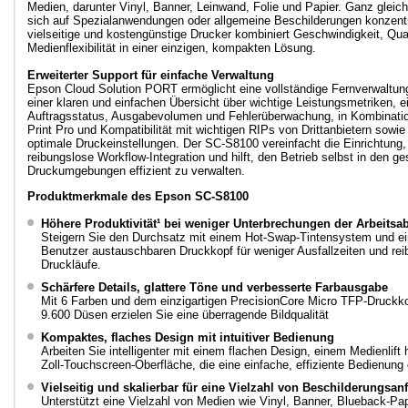
Medien, darunter Vinyl, Banner, Leinwand, Folie und Papier. Ganz gleic
sich auf Spezialanwendungen oder allgemeine Beschilderungen konzentri
vielseitige und kostengünstige Drucker kombiniert Geschwindigkeit, Qual
Medienflexibilität in einer einzigen, kompakten Lösung.
Erweiterter Support für einfache Verwaltung
Epson Cloud Solution PORT ermöglicht eine vollständige Fernverwaltun
einer klaren und einfachen Übersicht über wichtige Leistungsmetriken, e
Auftragsstatus, Ausgabevolumen und Fehlerüberwachung, in Kombinati
Print Pro und Kompatibilität mit wichtigen RIPs von Drittanbietern sowie Z
optimale Druckeinstellungen. Der SC-S8100 vereinfacht die Einrichtung,
reibungslose Workflow-Integration und hilft, den Betrieb selbst in den ge
Druckumgebungen effizient zu verwalten.
Produktmerkmale des Epson SC-S8100
Höhere Produktivität
¹
bei weniger Unterbrechungen der Arbeitsab
Steigern Sie den Durchsatz mit einem Hot-Swap-Tintensystem und e
Benutzer austauschbaren Druckkopf für weniger Ausfallzeiten und rei
Druckläufe.
Schärfere Details, glattere Töne und verbesserte Farbausgabe
Mit 6 Farben und dem einzigartigen PrecisionCore Micro TFP-Druckk
9.600 Düsen erzielen Sie eine überragende Bildqualität
Kompaktes, flaches Design mit intuitiver Bedienung
Arbeiten Sie intelligenter mit einem flachen Design, einem Medienlift 
Zoll-Touchscreen-Oberfläche, die eine einfache, effiziente Bedienung 
Vielseitig und skalierbar für eine Vielzahl von Beschilderungsa
Unterstützt eine Vielzahl von Medien wie Vinyl, Banner, Blueback-Pa