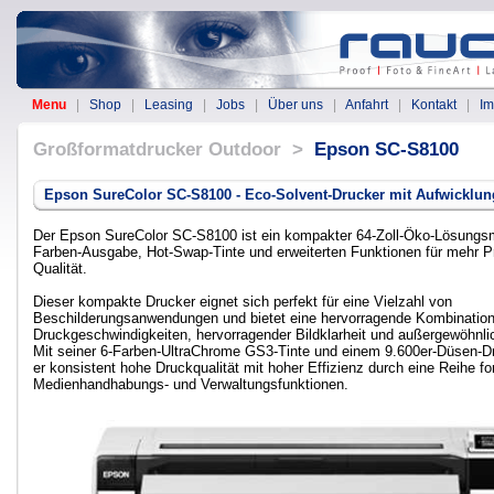
Menu
|
Shop
|
Leasing
|
Jobs
|
Über uns
|
Anfahrt
|
Kontakt
|
I
Großformatdrucker Outdoor >
Epson SC-S8100
Epson SureColor SC-S8100 - Eco-Solvent-Drucker mit Aufwicklun
Der Epson SureColor SC-S8100 ist ein kompakter 64-Zoll-Öko-Lösungsmi
Farben-Ausgabe, Hot-Swap-Tinte und erweiterten Funktionen für mehr Pr
Qualität.
Dieser kompakte Drucker eignet sich perfekt für eine Vielzahl von
Beschilderungsanwendungen und bietet eine hervorragende Kombinatio
Druckgeschwindigkeiten, hervorragender Bildklarheit und außergewöhnlic
Mit seiner 6-Farben-UltraChrome GS3-Tinte und einem 9.600er-Düsen-Dr
er konsistent hohe Druckqualität mit hoher Effizienz durch eine Reihe fort
Medienhandhabungs- und Verwaltungsfunktionen.